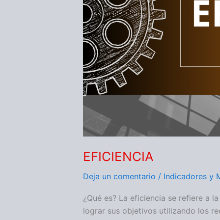
EFICIENCIA
Deja un comentario
/
Indicadores y 
¿Qué es? La eficiencia se refiere a 
lograr sus objetivos utilizando los 