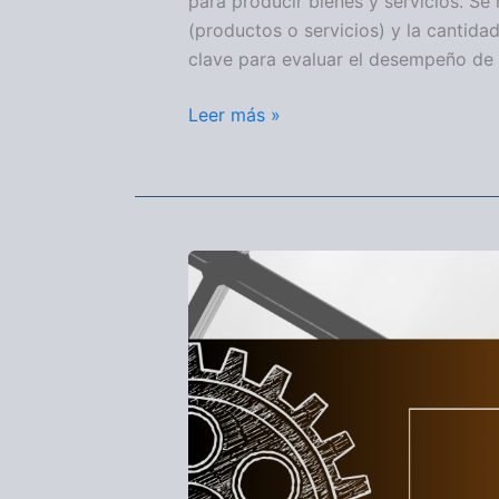
para producir bienes y servicios. Se 
(productos o servicios) y la cantidad
clave para evaluar el desempeño de
Leer más »
EFICIENCIA