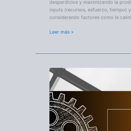
desperdicios y maximizando la produc
inputs (recursos, esfuerzo, tiempo) y
considerando factores como la calid
Leer más »
EFICACIA