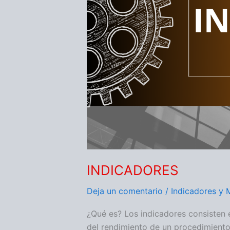
INDICADORES
Deja un comentario
/
Indicadores y 
¿Qué es? Los indicadores consisten 
del rendimiento de un procedimiento,