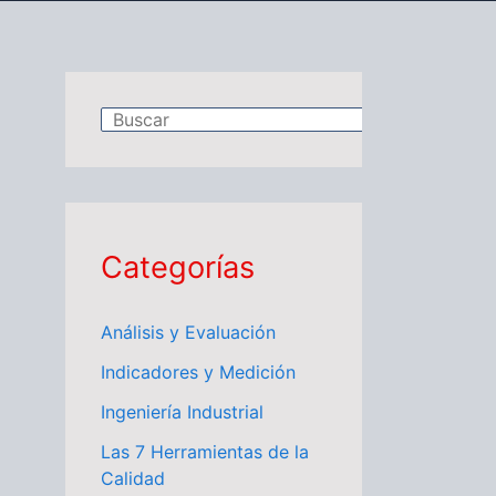
B
u
s
c
a
Categorías
r
Análisis y Evaluación
Indicadores y Medición
Ingeniería Industrial
Las 7 Herramientas de la
Calidad