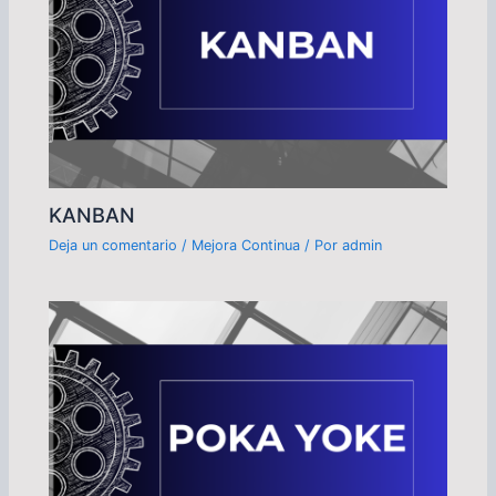
KANBAN
Deja un comentario
/
Mejora Continua
/ Por
admin