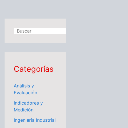
B
u
s
c
a
Categorías
r
Análisis y
Evaluación
Indicadores y
Medición
Ingeniería Industrial