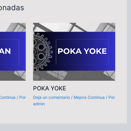
ionadas
POKA YOKE
Continua
/ Por
Deja un comentario
/
Mejora Continua
/ Por
admin