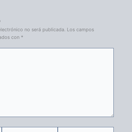
o
lectrónico no será publicada.
Los campos
cados con
*
Correo
Web