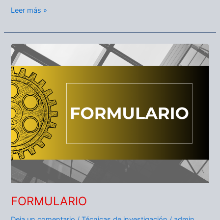
Leer más »
FORMULARIO
FORMULARIO
Deja un comentario
/
Técnicas de investigación
/
admin