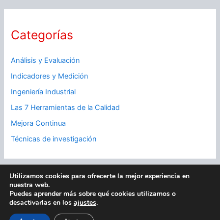
Categorías
Análisis y Evaluación
Indicadores y Medición
Ingeniería Industrial
Las 7 Herramientas de la Calidad
Mejora Continua
Técnicas de investigación
Utilizamos cookies para ofrecerte la mejor experiencia en
nuestra web.
|
Políticas de Privacidad
|
Políticas de Cookies
|
Contacto
|
Puedes aprender más sobre qué cookies utilizamos o
desactivarlas en los
ajustes
.
Sobre mi
|
Copyright © 2026 Ingeniería Industrial