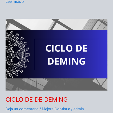
Leer más »
CICLO
DE
DE
DEMING
CICLO DE DE DEMING
Deja un comentario
/
Mejora Continua
/
admin