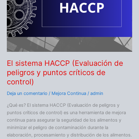
peligros
y
puntos
críticos
de
control)
El sistema HACCP (Evaluación de
peligros y puntos críticos de
control)
Deja un comentario
/
Mejora Continua
/
admin
¿Qué es? El sistema HACCP (Evaluación de peligros y
puntos críticos de control) es una herramienta de mejora
continua para asegurar la seguridad de los alimentos y
minimizar el peligro de contaminación durante la
elaboración, procesamiento y distribución de los alimentos.